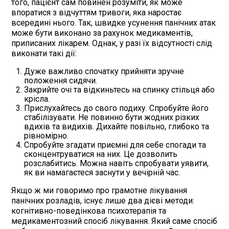
того, пацієнт сам повинен розуміти, як може
впоратися з відчуттям тривоги, яка наростає
всередині нього. Так, швидке усунення панічних атак
може бути виконано за рахунок медикаментів,
приписаних лікарем. Однак, у разі їх відсутності слід
виконати такі дії:
Дуже важливо спочатку прийняти зручне
положення сидячи.
Закрийте очі та відкиньтесь на спинку стільця або
крісла.
Прислухайтесь до свого подиху. Спробуйте його
стабілізувати. Не повинно бути жодних різких
вдихів та видихів. Дихайте повільно, глибоко та
рівномірно.
Спробуйте згадати приємні для себе спогади та
сконцентруватися на них. Це дозволить
розслабитись. Можна навіть спробувати уявити,
як ви намагаєтеся заснути у вечірній час.
Якщо ж ми говоримо про грамотне лікування
панічних розладів, існує лише два дієві методи:
когнітивно-поведінкова психотерапія та
медикаментозний спосіб лікування. Який саме спосіб