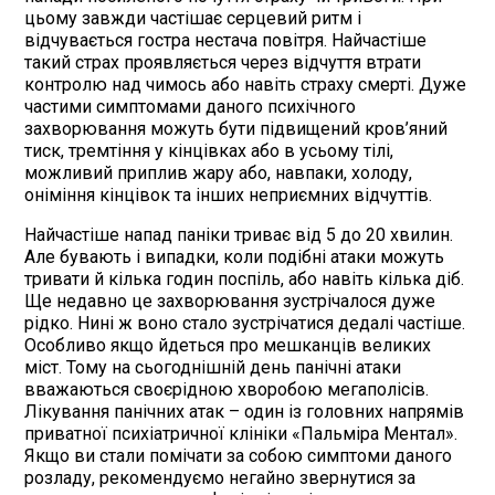
цьому завжди частішає серцевий ритм і
відчувається гостра нестача повітря. Найчастіше
такий страх проявляється через відчуття втрати
контролю над чимось або навіть страху смерті. Дуже
частими симптомами даного психічного
захворювання можуть бути підвищений кров’яний
тиск, тремтіння у кінцівках або в усьому тілі,
можливий приплив жару або, навпаки, холоду,
оніміння кінцівок та інших неприємних відчуттів.
Найчастіше напад паніки триває від 5 до 20 хвилин.
Але бувають і випадки, коли подібні атаки можуть
тривати й кілька годин поспіль, або навіть кілька діб.
Ще недавно це захворювання зустрічалося дуже
рідко. Нині ж воно стало зустрічатися дедалі частіше.
Особливо якщо йдеться про мешканців великих
міст. Тому на сьогоднішній день панічні атаки
вважаються своєрідною хворобою мегаполісів.
Лікування панічних атак – один із головних напрямів
приватної психіатричної клініки «Пальміра Ментал».
Якщо ви стали помічати за собою симптоми даного
розладу, рекомендуємо негайно звернутися за