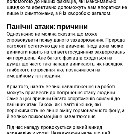
допомогою до наших фахівців, які максимально
швидко та ефективно допоможуть вам впоратися не
лише із симптомами, а й із хворобою загалом.
Панічні атаки: причини
Однозначно не можна сказати, що може
спровокувати появу даного захворювання. Природа
патології остаточно ще не вивчена. Іноді вона може
виникати навіть на тлі вегетосудинних захворювань
чи порушень. Але багато фахівців сходяться на
думці, що часто такі напади виникають, як наслідок
глибокого потрясіння, яке позначилося на
емоційному тлі людини.
Крім того, навіть великі навантаження на роботі
можуть призвести до погіршення стану людини.
Саме з цієї причини багато спортсменів схильні до
панічних атак. Також, як і вагітні жінки, які
переживають не лише зміну гормонального фону, а
й велике психоемоційне навантаження.
Під час нападу провокується різкий викид
адреналіну у крові. Незважаючи на те, що цей