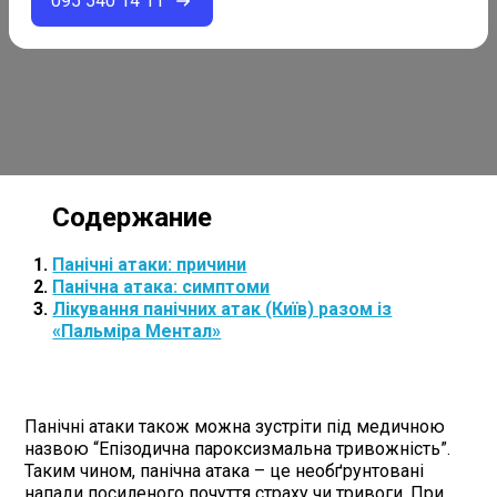
095 540 14 11
Панічні атаки: причини
Панічна атака: симптоми
Лікування панічних атак (Київ) разом із
«Пальміра Ментал»
Панічні атаки також можна зустріти під медичною
назвою “Епізодична пароксизмальна тривожність”.
Таким чином, панічна атака – це необґрунтовані
напади посиленого почуття страху чи тривоги. При