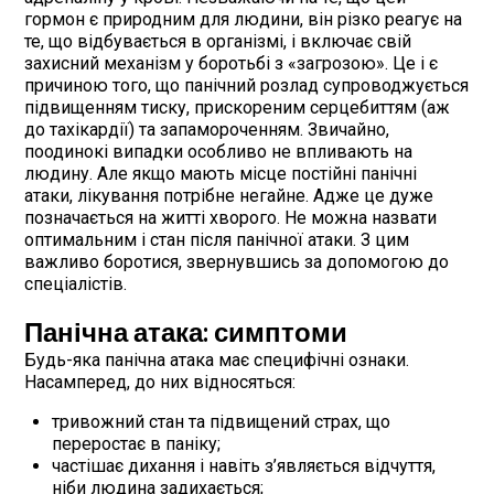
гормон є природним для людини, він різко реагує на
те, що відбувається в організмі, і включає свій
захисний механізм у боротьбі з «загрозою». Це і є
причиною того, що панічний розлад супроводжується
підвищенням тиску, прискореним серцебиттям (аж
до тахікардії) та запамороченням. Звичайно,
поодинокі випадки особливо не впливають на
людину. Але якщо мають місце постійні панічні
атаки, лікування потрібне негайне. Адже це дуже
позначається на житті хворого. Не можна назвати
оптимальним і стан після панічної атаки. З цим
важливо боротися, звернувшись за допомогою до
спеціалістів.
Панічна атака: симптоми
Будь-яка панічна атака має специфічні ознаки.
Насамперед, до них відносяться:
тривожний стан та підвищений страх, що
переростає в паніку;
частішає дихання і навіть з’являється відчуття,
ніби людина задихається;