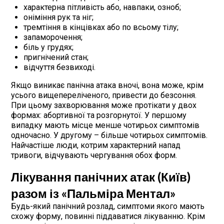
характерна пітливість або, навпаки, озноб;
оніміння рук та ніг;
тремтіння в кінцівках або по всьому тілу;
запаморочення;
біль у грудях;
пригнічений стан;
відчуття безвиході.
Якщо виникає панічна атака вночі, вона може, крім
усього вищепереліченого, привести до безсоння.
При цьому захворювання може протікати у двох
формах: абортивної та розгорнутої. У першому
випадку мають місце менше чотирьох симптомів
одночасно. У другому – більше чотирьох симптомів.
Найчастіше люди, котрим характерний напад
тривоги, відчувають чергування обох форм.
Лікування панічних атак (Київ)
разом із «Пальміра Ментал»
Будь-який панічний розлад, симптоми якого мають
схожу форму, повинні піддаватися лікуванню. Крім