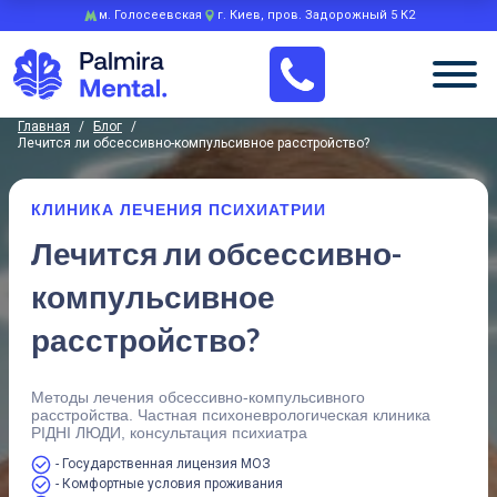
м. Голосеевская
г. Киев, пров. Задорожный 5 К2
Главная
/
Блог
/
Лечится ли обсессивно-компульсивное расстройство?
КЛИНИКА ЛЕЧЕНИЯ ПСИХИАТРИИ
Лечится ли обсессивно-
компульсивное
расстройство?
Методы лечения обсессивно-компульсивного
расстройства. Частная психоневрологическая клиника
РІДНІ ЛЮДИ, консультация психиатра
- Государственная лицензия МОЗ
- Комфортные условия проживания