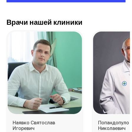
Врачи нашей клиники
Наявко Святослав
Пoпандoпулo 
Игоревич
Никoлаевич