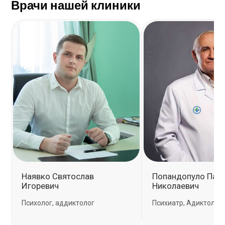
Врачи нашей клиники
Наявко Святослав
Пoпандoпулo Пав
Игоревич
Никoлаевич
Психолог, аддиктолог
Психиатр, Адиктолог