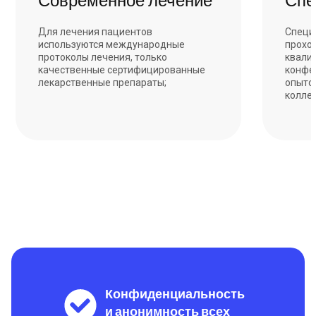
Для лечения пациентов
Специ
используются международные
прохо
протоколы лечения, только
квали
качественные сертифицированные
конфе
лекарственные препараты;
опыто
колле
Конфиденциальность
и анонимность всех