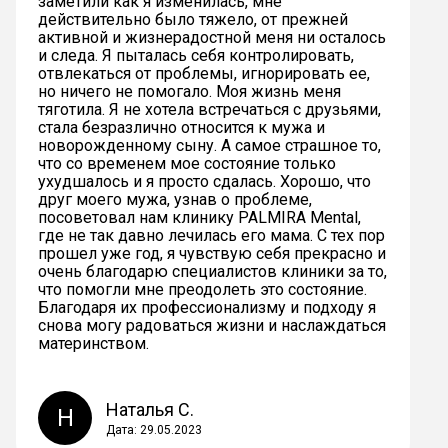
заметили как я изменилась, мне
действительно было тяжело, от прежней
активной и жизнерадостной меня ни осталось
и следа. Я пыталась себя контролировать,
отвлекаться от проблемы, игнорировать ее,
но ничего не помогало. Моя жизнь меня
тяготила. Я не хотела встречаться с друзьями,
стала безразлично относится к мужа и
новорожденному сыну. А самое страшное то,
что со временем мое состояние только
ухудшалось и я просто сдалась. Хорошо, что
друг моего мужа, узнав о проблеме,
посоветовал нам клинику PALMIRA Mental,
где не так давно лечилась его мама. С тех пор
прошел уже год, я чувствую себя прекрасно и
очень благодарю специалистов клиники за то,
что помогли мне преодолеть это состояние.
Благодаря их профессионализму и подходу я
снова могу радоваться жизни и наслаждаться
материнством.
Наталья С.
Н
Дата: 29.05.2023