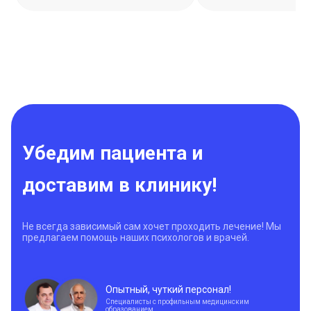
Убедим пациента и
доставим в клинику!
Не всегда зависимый сам хочет проходить лечение! Мы
предлагаем помощь наших психологов и врачей.
Опытный, чуткий персонал!
Специалисты с профильным медицинским
образованием