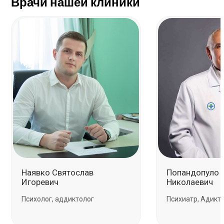
Врачи нашей клиники
Наявко Святослав
Пoпандoпулo 
Игоревич
Никoлаевич
Психолог, аддиктолог
Психиатр, Адикт