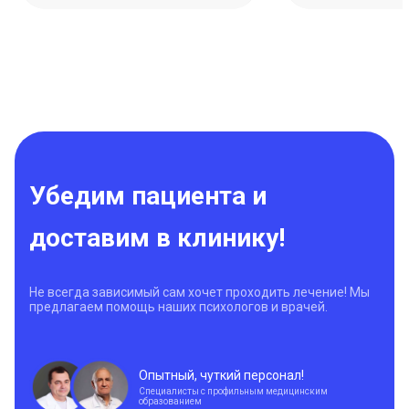
Убедим пациента и
доставим в клинику!
Не всегда зависимый сам хочет проходить лечение! Мы
предлагаем помощь наших психологов и врачей.
Опытный, чуткий персонал!
Специалисты с профильным медицинским
образованием