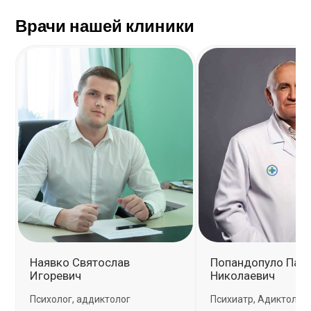
Врачи нашей клиники
Наявко Святослав
Пoпандoпулo Пав
Игоревич
Никoлаевич
Психолог, аддиктолог
Психиатр, Адиктолог