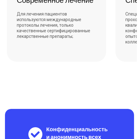
Для лечения пациентов
Специ
используются международные
прохо
протоколы лечения, только
квали
качественные сертифицированные
конфе
лекарственные препараты;
опыто
колле
Конфиденциальность
и анонимность всех