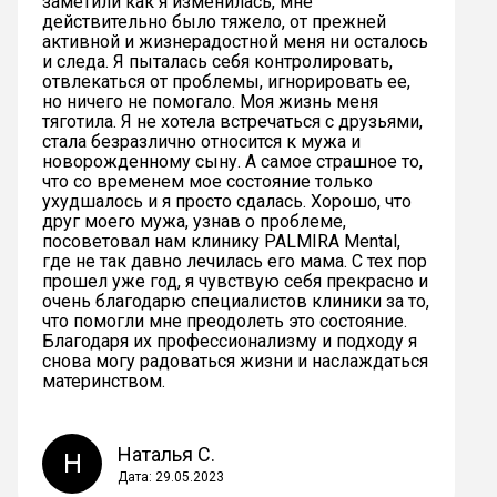
заметили как я изменилась, мне
действительно было тяжело, от прежней
активной и жизнерадостной меня ни осталось
и следа. Я пыталась себя контролировать,
отвлекаться от проблемы, игнорировать ее,
но ничего не помогало. Моя жизнь меня
тяготила. Я не хотела встречаться с друзьями,
стала безразлично относится к мужа и
новорожденному сыну. А самое страшное то,
что со временем мое состояние только
ухудшалось и я просто сдалась. Хорошо, что
друг моего мужа, узнав о проблеме,
посоветовал нам клинику PALMIRA Mental,
где не так давно лечилась его мама. С тех пор
прошел уже год, я чувствую себя прекрасно и
очень благодарю специалистов клиники за то,
что помогли мне преодолеть это состояние.
Благодаря их профессионализму и подходу я
снова могу радоваться жизни и наслаждаться
материнством.
Наталья С.
Н
Дата: 29.05.2023