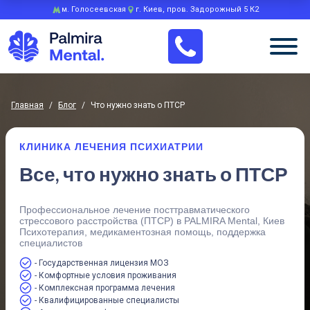
м. Голосеевская
г. Киев, пров. Задорожный 5 К2
Главная
/
Блог
/
Что нужно знать о ПТСР
КЛИНИКА ЛЕЧЕНИЯ ПСИХИАТРИИ
Все, что нужно знать о ПТСР
Профессиональное лечение посттравматического
стрессового расстройства (ПТСР) в PALMIRA Mental, Киев
Психотерапия, медикаментозная помощь, поддержка
специалистов
- Государственная лицензия МОЗ
- Комфортные условия проживания
- Комплексная программа лечения
- Квалифицированные специалисты