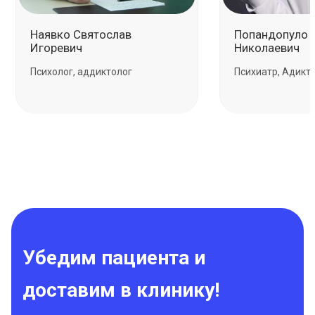
Наявко Святослав
Пoпандoпулo 
Игоревич
Никoлаевич
Психолог, аддиктолог
Психиатр, Адикт
Убедим пациента и
доставим в клинику!