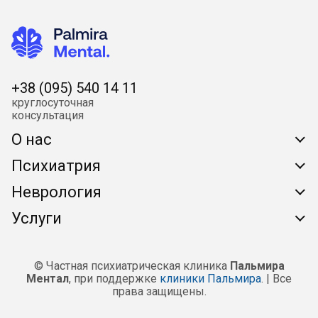
+38 (095) 540 14 11
круглoсутoчная
кoнсультация
О нас
Психиатрия
О клинике
Неврология
Вопрос / Ответ
Консультация психиатра
Услуги
Стоимость лечения
Обсессивно-компульсивное расстройство
Почему возникают “молнии в глазах”
Стоимость анализов
Биполярное расстройство
Энцефалопатия
Лабораторная диагностика
Наши контакты
© Частная психиатрическая клиника
Пальмира
Деменция
Внутричерепная гипертензия
Ментал
, при поддержке
клиники Пальмира
. | Все
Вызов медсестры на дому
Памятка пациента
Игровая зависимость
права защищены.
Гидроцефалия
Очистка организма
Подготовка к анализам
Сексуальные расстройства
Гиперкинезы