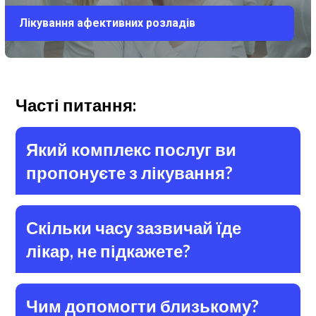
Лікування афективних розладів
Часті питання:
Який комплекс послуг ви
пропонуєте з лікування?
Скільки часу зазвичай їде
лікар, не підкажете?
Чим допомогти близькому?