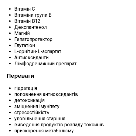
Вітамін С
Вітаміни групи В
Вітамін В12
Декспантенол
Магній
Гепатопротектор
Глутатіон
L-орнітин-L-аспартат
Антиоксиданти
Лімфодренажний препарат
Переваги
гідратація
поповнення антиоксидантів
детоксикація
зміцнення імунітету
стресостійкість
уповільнення старіння
виведення продуктів розпаду токсинів
прискорення метаболізму