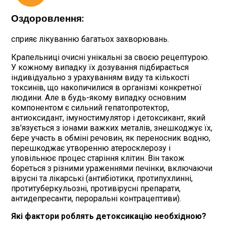
Оздоровлення:
сприяє лікуванню багатьох захворювань.
Крапельниці очисні унікальні за своєю рецептурою.
У кожному випадку їх дозування підбирається
індивідуально з урахуванням виду та кількості
токсинів, що накопичилися в організмі конкретної
людини. Але в будь-якому випадку основним
компонентом є сильний гепатопротектор,
антиоксидант, імуностимулятор і детоксикант, який
зв'язується з іонами важких металів, знешкоджує їх,
бере участь в обміні речовин, як переносник водню,
перешкоджає утворенню атеросклерозу і
уповільнює процес старіння клітин. Він також
бореться з різними ураженнями печінки, включаючи
вірусні та лікарські (антибіотики, протипухлинні,
протитуберкульозні, противірусні препарати,
антидепресанти, пероральні контрацептиви).
Які фактори роблять детоксикацію необхідною?