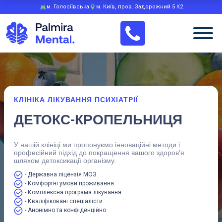
м. Голосіївська
м. Київ, пров. Задорожний 5 К2
КЛІНІКА ЛІКУВАННЯ ПСИХІАТРІЇ
ДЕТОКС-КРОПЕЛЬНИЦЯ
У нашій клініці ми пропонуємо інноваційні методи і
професійний підхід до покращення вашого здоров'я
шляхом детоксикації організму.
- Державна ліцензія МОЗ
- Комфортні умови проживання
- Комплексна програма лікування
- Кваліфіковані спеціалісти
- Анонімно та конфіденційно