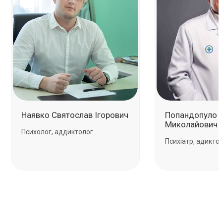
Наявко Святослав Ігорович
Попандопуло 
Миколайович
Психолог, аддиктолог
Психіатр, адикто