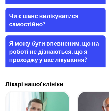
Чи є шанс вилікуватися
самостійно?
Я можу бути впевненим, що на
роботі не дізнаються, що я
проходжу у вас лікування?
Лікарі нашої клініки