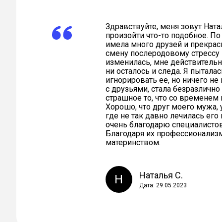
Здравствуйте, меня зовут Ната
произойти что-то подобное. По
имела много друзей и прекрас
смену послеродовому стрессу 
изменилась, мне действительн
ни осталось и следа. Я пытала
игнорировать ее, но ничего не
с друзьями, стала безразличн
страшное то, что со временем 
Хорошо, что друг моего мужа, 
где не так давно лечилась его
очень благодарю специалистов 
Благодаря их профессионализм
материнством.
Наталья С.
Н
Дата: 29.05.2023