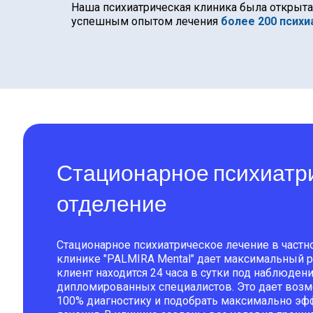
Наша психиатрическая клиника была открыта
успешным опытом лечения
более 200 психи
Стационарное психиатр
отделение
Стационарное психиатрическое лечение в частн
клинике "PALMIRA Mental" дает максимальный ре
клиент находится 24 часа в сутки под наблюден
дипломированных специалистов. Это дает возм
100% диагностику и подобрать максимально э