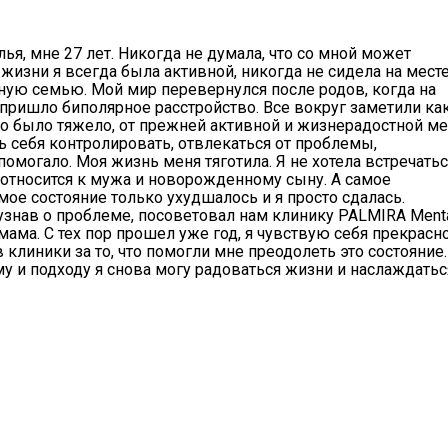
лья, мне 27 лет. Никогда не думала, что со мной может
 жизни я всегда была активной, никогда не сидела на месте
ную семью. Мой мир перевернулся после родов, когда на
пришло биполярное расстройство. Все вокруг заметили как
о было тяжело, от прежней активной и жизнерадостной ме
сь себя контролировать, отвлекаться от проблемы,
 помогало. Моя жизнь меня тяготила. Я не хотела встречатьс
о относится к мужа и новорожденному сыну. А самое
мое состояние только ухудшалось и я просто сдалась.
узнав о проблеме, посоветовал нам клинику PALMIRA Menta
 мама. С тех пор прошел уже год, я чувствую себя прекрасно
клиники за то, что помогли мне преодолеть это состояние.
у и подходу я снова могу радоваться жизни и наслаждатьс