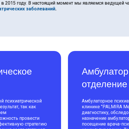
 в 2015 году. В настоящий момент мы являемся ведущей ч
атрических заболеваний
.
ическое
Амбулатор
отделение
ой психиатрической
Амбулаторное психиа
зультат, так как
клинике "PALMIRA Me
ием
диагностику, обследо
ожность провести
назначение амбулато
ффективную стратегию
посещение врача-пси