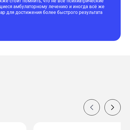
кже стоит помнить, что не все психиатрические
иеся амбулаторному лечению и иногда всё же
нар для достижения более быстрого результата