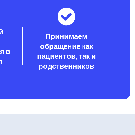
й
Принимаем
обращение как
я в
пациентов, так и
я
родственников