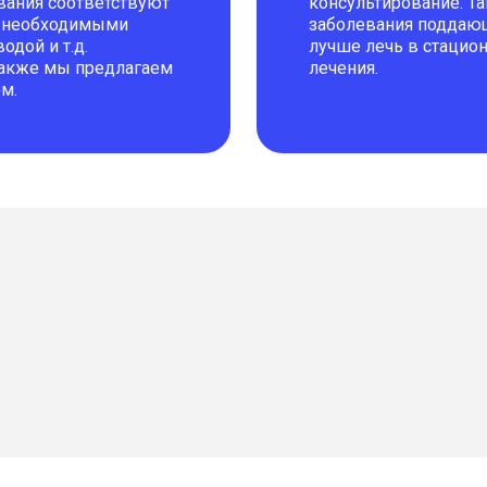
вания соответствуют
консультирование. Та
м необходимыми
заболевания поддающ
одой и т.д.
лучше лечь в стацио
 Также мы предлагаем
лечения.
м.