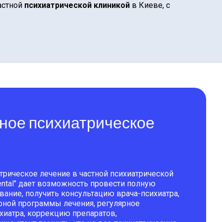
астной
психиатрической клиникой
в Киеве, с
ное психиатрическое
трическое лечение в частной психиатрической
ntal" дает возможность провести полную
вание, получить консультацию врача-психиатра,
рной программы лечения, регулярное
хиатра, коррекцию препаратов,