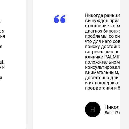
Никогда раньше не о
,
вынужден признатьс
отношение ко многи
 я
диагноз биполярного
ня
проблемы со сном, 
что для него совсем
я
поиску достойной к
встречал как позит
клинике PALMIRA Me
l,
положительному отк
 и
консультировал, не
внимательным, сраз
я
достаточно длинным
и их поддержке мы 
процветания и благ
Николай Т
Н
Дата: 17.08.20