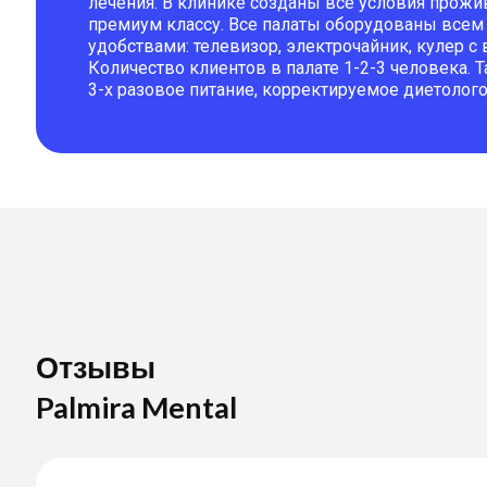
лечения. В клинике созданы все условия прожи
премиум классу. Все палаты оборудованы все
удобствами: телевизор, электрочайник, кулер с в
Количество клиентов в палате 1-2-3 человека.
3-х разовое питание, корректируемое диетолого
Отзывы
Palmira Mental