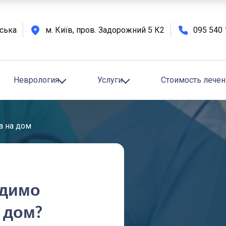
вська
м. Київ, пров. Задорожний 5 К2
095 540 
Стоимость лечен
Неврология
Услуги
а на дом
одимо
 дом?