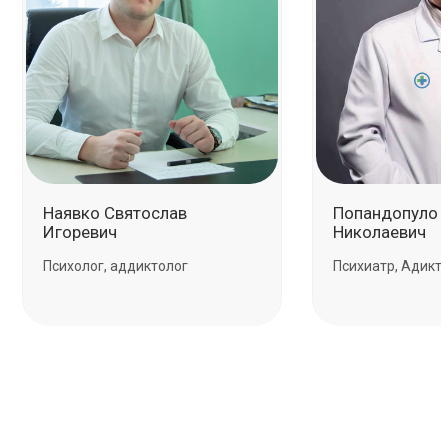
Наявко Святослав
Пoпандoпулo 
Игоревич
Никoлаевич
Психолог, аддиктолог
Психиатр, Адикт