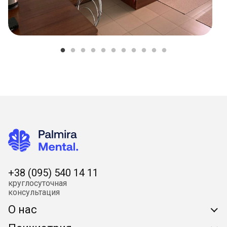
+38 (095) 540 14 11
круглoсутoчная
кoнсультация
О нас