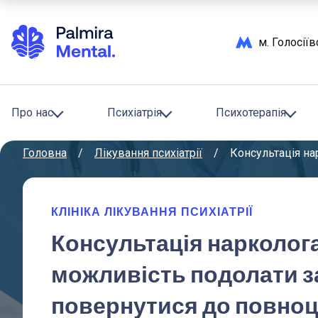
м. Голосії
Про нас
Психіатрія
Психотерапія
Головна
/
лікування психіатрії
/
Консультація н
КЛІНІКА ЛІКУВАННЯ ПСИХІАТРІЇ
Консультація нарколога
можливість подолати за
повернутися до повноц