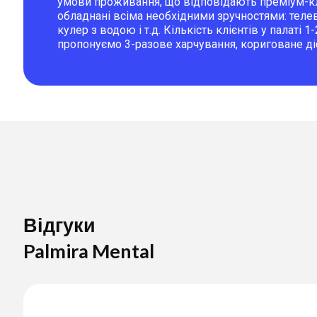
умови проживання, що відповідають преміум-кла
обладнані всіма необхідними зручностями: телев
кулер з водою і т.д. Кількість клієнтів у палаті 
пропонуємо 3-разове харчування, кориговане ді
Відгуки
Palmira Mental