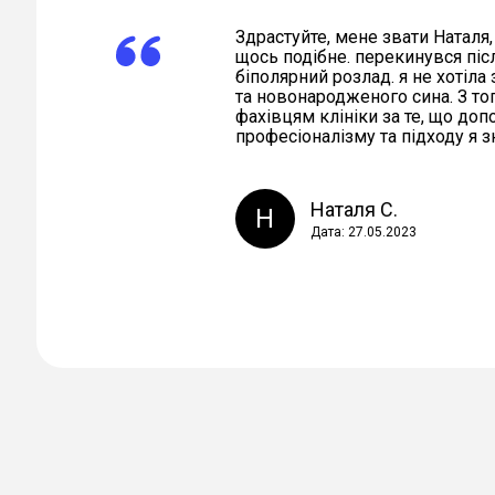
Здрастуйте, мене звати Наталя,
щось подібне. перекинувся піс
біполярний розлад. я не хотіла
та новонародженого сина. З то
фахівцям клініки за те, що до
професіоналізму та підходу я 
Наталя С.
Н
Дата: 27.05.2023