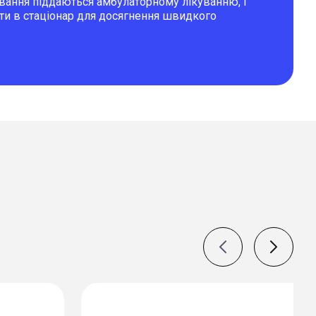
вання піддаються амбулаторному лікуванню, і
гти в стаціонар для досягнення швидкого