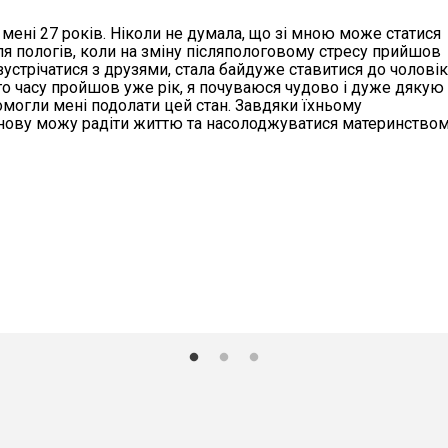
 мені 27 років. Ніколи не думала, що зі мною може статися
ля пологів, коли на зміну післяпологовому стресу прийшов
 зустрічатися з друзями, стала байдуже ставитися до чоловік
го часу пройшов уже рік, я почуваюся чудово і дуже дякую
помогли мені подолати цей стан. Завдяки їхньому
знову можу радіти життю та насолоджуватися материнством