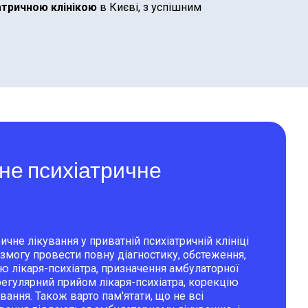
атричною клінікою
в Києві, з успішним
не психіатричне
чне лікування у приватній психіатричній клініці
 змогу провести повну діагностику, обстеження,
ю лікаря-психіатра, призначення амбулаторної
регулярний прийом лікаря-психіатра, корекцію
вання. Також варто пам'ятати, що не всі