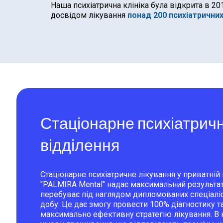
Наша психіатрична клініка була відкрита в 2
досвідом лікування
понад 200 психіатрични
Стаціонарне психіатрич
відділення
Стаціонарне психіатричне лікування у приватній п
"PALMIRA Mental" надає максимальний результат,
перебуває під наглядом дипломованих спеціаліс
добу. Це дає змогу провести 100% діагностику та
максимально ефективну стратегію лікування. В кл