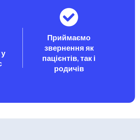
Приймаємо
звернення як
 у
пацієнтів, так і
с
родичів