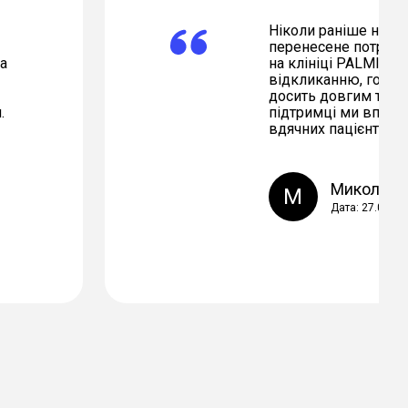
Ніколи раніше не за
перенесене потрясін
а
на клініці PALMIRA 
відкликанню, готови
досить довгим та мо
.
підтримці ми впорал
вдячних пацієнтів!
Микола Т.
М
Дата: 27.05.20