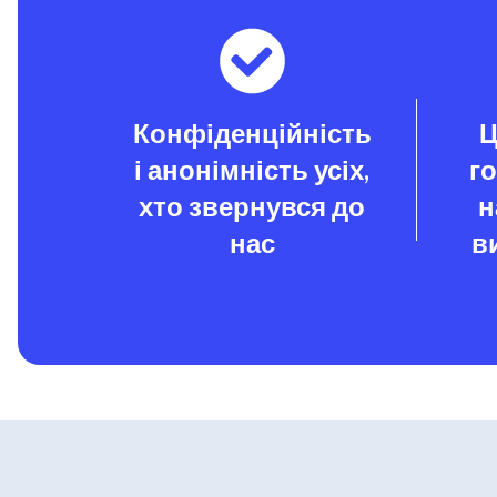
Конфіденційність
Ц
і анонімність усіх,
г
хто звернувся до
н
нас
в