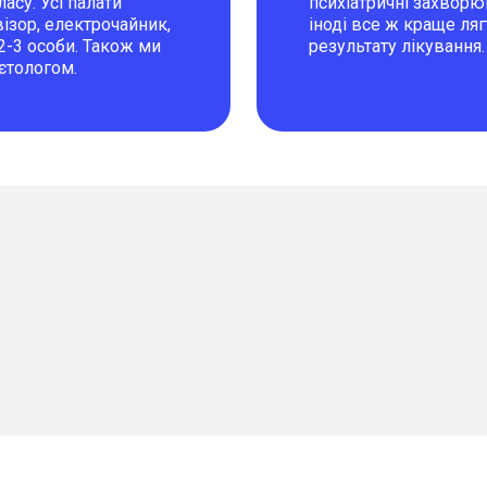
су. Усі палати
психіатричні захворю
ізор, електрочайник,
іноді все ж краще ля
1-2-3 особи. Також ми
результату лікування.
єтологом.