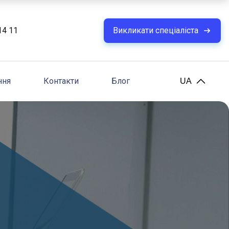
14 11
Викликати спеціаліста
ння
Контакти
Блог
UA