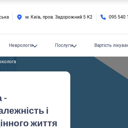
вська
м. Київ, пров. Задорожний 5 К2
095 540 
Вартість лікува
Неврологія
Послуги
арколога
 -
лежність і
інного життя