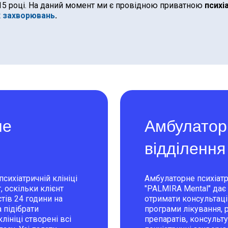
015 році. На даний момент ми є провідною приватною
психі
х захворювань
.
не
Амбулатор
відділення
сихіатричній клініці
Амбулаторне психіатри
 оскільки клієнт
"PALMIRA Mental" дає
тів 24 години на
отримати консультаці
 підібрати
програми лікування, 
ініці створені всі
препаратів, консульту