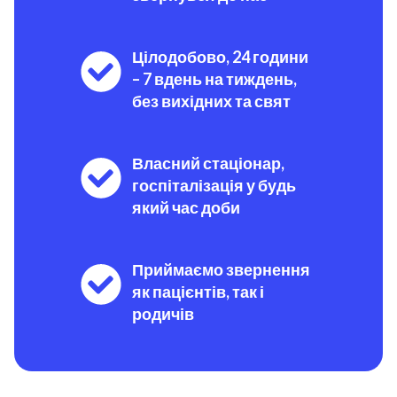
Цілодобово, 24 години
– 7 вдень на тиждень,
без вихідних та свят
Власний стаціонар,
госпіталізація у будь
який час доби
Приймаємо звернення
як пацієнтів, так і
родичів