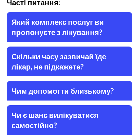
Часті питання:
Який комплекс послуг ви
пропонуєте з лікування?
Скільки часу зазвичай їде
лікар, не підкажете?
Чим допомогти близькому?
Чи є шанс вилікуватися
самостійно?