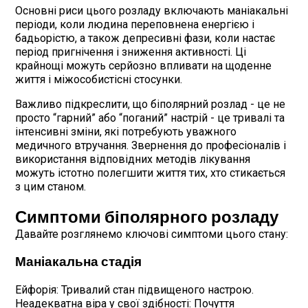
Основні риси цього розладу включають маніакальні
періоди, коли людина переповнена енергією і
бадьорістю, а також депресивні фази, коли настає
період пригнічення і зниження активності. Ці
крайнощі можуть серйозно впливати на щоденне
життя і міжособистісні стосунки.
Важливо підкреслити, що біполярний розлад - це не
просто “гарний” або “поганий” настрій - це тривалі та
інтенсивні зміни, які потребують уважного
медичного втручання. Звернення до професіоналів і
використання відповідних методів лікування
можуть істотно полегшити життя тих, хто стикається
з цим станом.
Симптоми біполярного розладу
Давайте розглянемо ключові симптоми цього стану:
Маніакальна стадія
Ейфорія: Тривалий стан підвищеного настрою.
Неадекватна віра у свої здібності: Почуття