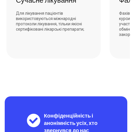
Для лікування пацієнтів
Фахівц
використовуються міжнародні
курси 
протоколи лікування, тільки якісні
участь
сертифіковані лікарські препарати;
обміню
закор
Конфіденційність і
анонімність усіх, хто
звернувся до нас