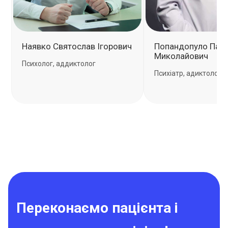
Наявко Святослав Ігорович
Попандопуло Пав
Миколайович
Психолог, аддиктолог
Психіатр, адиктолог
Переконаємо пацієнта і