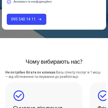
- Анонімно та конфіденційно
095 540 14 11
Чому вибирають нас?
Не потрібно бігати по клініках
Весь спектр послуг в 1 місці
— від обстеження та лікування до реабілітації
Сучасне лікування
Фах