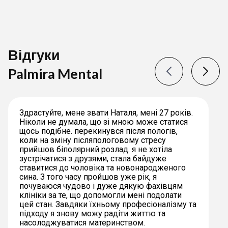
Відгуки
Palmira Mental
Здрастуйте, мене звати Наталя, мені 27 років.
Ніколи не думала, що зі мною може статися
щось подібне. перекинувся після пологів,
коли на зміну післяпологовому стресу
прийшов біполярний розлад. я не хотіла
зустрічатися з друзями, стала байдуже
ставитися до чоловіка та новонародженого
сина. З того часу пройшов уже рік, я
почуваюся чудово і дуже дякую фахівцям
клініки за те, що допомогли мені подолати
цей стан. Завдяки їхньому професіоналізму та
підходу я знову можу радіти життю та
насолоджуватися материнством.