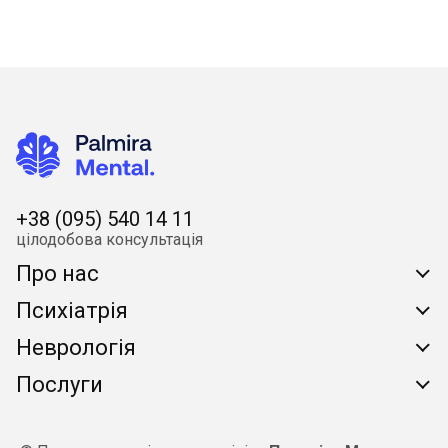
+38 (095) 540 14 11
цілодобова консультація
Про нас
Психіатрія
Про клініку
Неврологія
Питання/Відповідь
Консультація психіатра
Послуги
Вартість лікування
Обсесивно-компульсивний розлад
Чому виникають "блискавки в очах"
Вартість аналізів
Біполярний розлад
Енцефалопатія
Лабораторна діагностика
Наші контакти