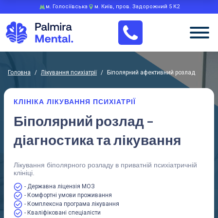
м. Голосіївська
м. Київ, пров. Задорожний 5 К2
Головна
/
лікування психіатрії
/
Біполярний афективний розлад
КЛІНІКА ЛІКУВАННЯ ПСИХІАТРІЇ
Біполярний розлад –
діагностика та лікування
Лікування біполярного розладу в приватній психіатричній
клініці.
- Державна ліцензія МОЗ
- Комфортні умови проживання
- Комплексна програма лікування
- Кваліфіковані спеціалісти