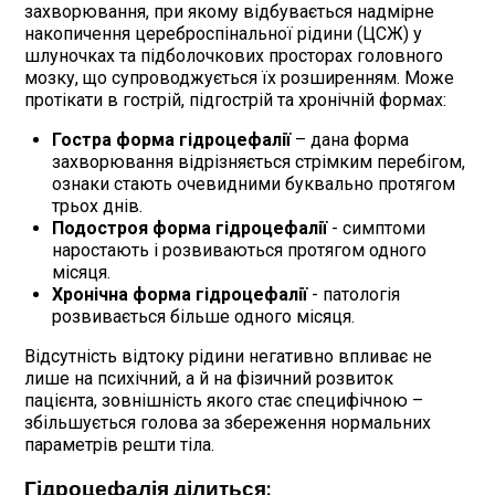
захворювання, при якому відбувається надмірне
накопичення цереброспінальної рідини (ЦСЖ) у
шлуночках та підболочкових просторах головного
мозку, що супроводжується їх розширенням. Може
протікати в гострій, підгострій та хронічній формах:
Гостра форма гідроцефалії
– дана форма
захворювання відрізняється стрімким перебігом,
ознаки стають очевидними буквально протягом
трьох днів.
Подостроя
форма гідроцефалії
- симптоми
наростають і розвиваються протягом одного
місяця.
Хронічна
форма гідроцефалії
- патологія
розвивається більше одного місяця.
Відсутність відтоку рідини негативно впливає не
лише на психічний, а й на фізичний розвиток
пацієнта, зовнішність якого стає специфічною –
збільшується голова за збереження нормальних
параметрів решти тіла.
Гідроцефалія ділиться: