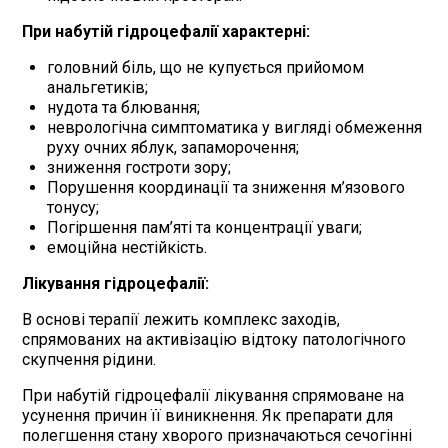
При набутій гідроцефалії характерні:
головний біль, що не купується прийомом
анальгетиків;
нудота та блювання;
неврологічна симптоматика у вигляді обмеження
руху очних яблук, запаморочення;
зниження гостроти зору;
Порушення координації та зниження м’язового
тонусу;
Погіршення пам’яті та концентрації уваги;
емоційна нестійкість.
Лікування гідроцефалії:
В основі терапії лежить комплекс заходів,
спрямованих на активізацію відтоку патологічного
скупчення рідини.
При набутій гідроцефалії лікування спрямоване на
усунення причин її виникнення. Як препарати для
полегшення стану хворого призначаються сечогінні