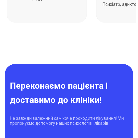
Психіатр, адикто
Переконаємо пацієнта і
доставимо до клініки!
Не завжди залежний сам хоче проходити лікування! Ми
пропонуємо допомогу наших психологів і лікарів.