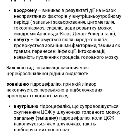
вроджену
– виникає в результаті дії на мозок
несприятливих факторів у внутрішньоутробному
періоді ( запальні захворювання, цитомегалія,
токсоплазмоз, сифіліс, вади розвитку мозку:
синдроми Арнольда-Кіарі, Денді-Уокера та ін);
набуту
– формується після народження та
провокується зовнішніми факторами, такими як
травми, перенесені інфекції, інтоксикації;
наявність пухлинних процесів головного мозку.
Залежно від локалізації накопичення
цереброспінальної рідини виділяють:
зовнішню
гідроцефалію, при якій ліквор
накопичується переважно в підболочкових
просторах головного мозку;
внутрішню
гідроцефалію, що супроводжується
скупченням ЦСЖ у шлуночках головного мозку;
загальну (змішану)
гідроцефалію, коли ЦСЖ
накопичується як у шлуночках, так і в
підболочкових просторах.