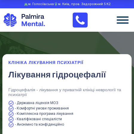
м. Голосіївська
м. Київ, пров. Задорожний 5 К2
КЛІНІКА ЛІКУВАННЯ ПСИХІАТРІЇ
Лікування гідроцефалії
Гідроцефалія - лікування у приватній клініці неврології та
психіатрії
- Державна ліцензія МОЗ
- Комфортні умови проживання
- Комплексна програма лікування
- Кваліфіковані спеціалісти
- Анонімно та конфіденційно