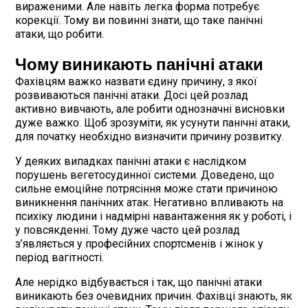
вираженими. Але навіть легка форма потребує
корекції. Тому ви повинні знати, що таке панічні
атаки, що робити.
Чому виникають панічні атаки
Фахівцям важко назвати єдину причину, з якої
розвиваються панічні атаки. Досі цей розлад
активно вивчають, але робити однозначні висновки
дуже важко. Щоб зрозуміти, як усунути панічні атаки,
для початку необхідно визначити причину розвитку.
У деяких випадках панічні атаки є наслідком
порушень вегетосудинної системи. Доведено, що
сильне емоційне потрясіння може стати причиною
виникнення панічних атак. Негативно впливають на
психіку людини і надмірні навантаження як у роботі, і
у повсякденні. Тому дуже часто цей розлад
з’являється у професійних спортсменів і жінок у
період вагітності.
Але нерідко відбувається і так, що панічні атаки
виникають без очевидних причин. Фахівці знають, як