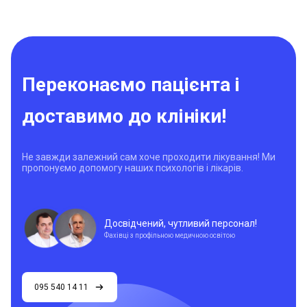
Переконаємо пацієнта і
доставимо до клініки!
Не завжди залежний сам хоче проходити лікування! Ми
пропонуємо допомогу наших психологів і лікарів.
Досвідчений, чутливий персонал!
Фахівці з профільною медичною освітою
095 540 14 11