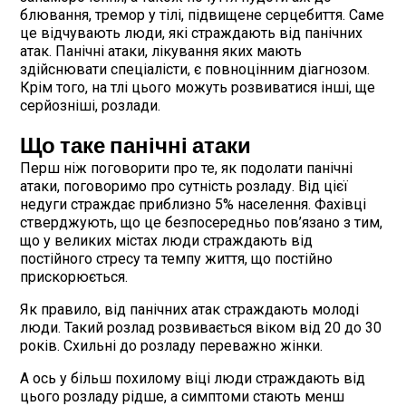
блювання, тремор у тілі, підвищене серцебиття. Саме
це відчувають люди, які страждають від панічних
атак. Панічні атаки, лікування яких мають
здійснювати спеціалісти, є повноцінним діагнозом.
Крім того, на тлі цього можуть розвиватися інші, ще
серйозніші, розлади.
Що таке панічні атаки
Перш ніж поговорити про те, як подолати панічні
атаки, поговоримо про сутність розладу. Від цієї
недуги страждає приблизно 5% населення. Фахівці
стверджують, що це безпосередньо пов’язано з тим,
що у великих містах люди страждають від
постійного стресу та темпу життя, що постійно
прискорюється.
Як правило, від панічних атак страждають молоді
люди. Такий розлад розвивається віком від 20 до 30
років. Схильні до розладу переважно жінки.
А ось у більш похилому віці люди страждають від
цього розладу рідше, а симптоми стають менш