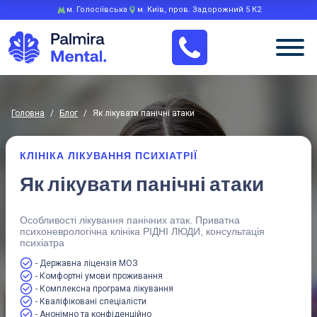
м. Голосіївська
м. Київ, пров. Задорожний 5 К2
Головна
/
Блог
/
Як лікувати панічні атаки
КЛІНІКА ЛІКУВАННЯ ПСИХІАТРІЇ
Як лікувати панічні атаки
Особливості лікування панічних атак. Приватна
психоневрологічна клініка РІДНІ ЛЮДИ, консультація
психіатра
- Державна ліцензія МОЗ
- Комфортні умови проживання
- Комплексна програма лікування
- Кваліфіковані спеціалісти
- Анонімно та конфіденційно