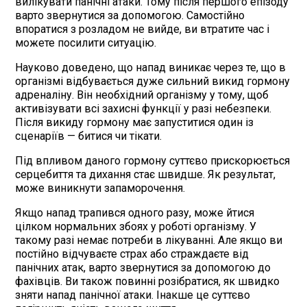
вилікувати панічні атаки. Тому після першого епізоду
варто звернутися за допомогою. Самостійно
впоратися з розладом не вийде, ви втратите час і
можете посилити ситуацію.
Науково доведено, що напад виникає через те, що в
організмі відбувається дуже сильний викид гормону
адреналіну. Він необхідний організму у тому, щоб
активізувати всі захисні функції у разі небезпеки.
Після викиду гормону має запуститися один із
сценаріїв — битися чи тікати.
Під впливом даного гормону суттєво прискорюється
серцебиття та дихання стає швидше. Як результат,
може виникнути запаморочення.
Якщо напад трапився одного разу, може йтися
цілком нормальних збоях у роботі організму. У
такому разі немає потреби в лікуванні. Але якщо ви
постійно відчуваєте страх або страждаєте від
панічних атак, варто звернутися за допомогою до
фахівців. Ви також повинні розібратися, як швидко
зняти напад панічної атаки. Інакше це суттєво