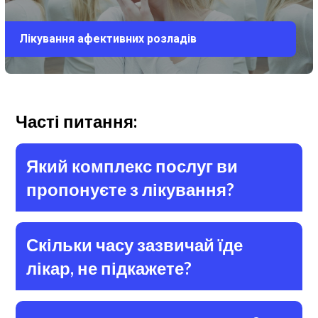
Лікування афективних розладів
Часті питання:
Який комплекс послуг ви
пропонуєте з лікування?
Скільки часу зазвичай їде
лікар, не підкажете?