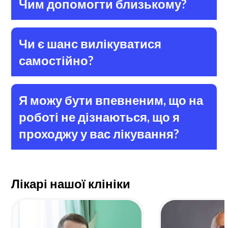
Чим допомогти близькому?
Чи є шанс вилікуватися
самостійно?
Я можу бути впевненим, що на
роботі не дізнаються, що я
проходжу у вас лікування?
Лікарі нашої клініки