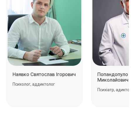
Наявко Святослав Ігорович
Попандопуло 
Миколайович
Психолог, аддиктолог
Психіатр, адикто