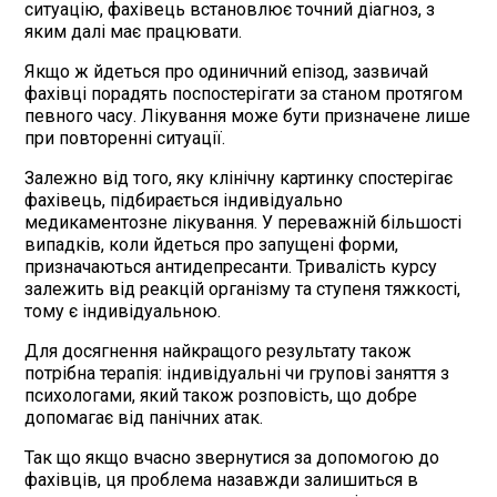
ситуацію, фахівець встановлює точний діагноз, з
яким далі має працювати.
Якщо ж йдеться про одиничний епізод, зазвичай
фахівці порадять поспостерігати за станом протягом
певного часу. Лікування може бути призначене лише
при повторенні ситуації.
Залежно від того, яку клінічну картинку спостерігає
фахівець, підбирається індивідуально
медикаментозне лікування. У переважній більшості
випадків, коли йдеться про запущені форми,
призначаються антидепресанти. Тривалість курсу
залежить від реакцій організму та ступеня тяжкості,
тому є індивідуальною.
Для досягнення найкращого результату також
потрібна терапія: індивідуальні чи групові заняття з
психологами, який також розповість, що добре
допомагає від панічних атак.
Так що якщо вчасно звернутися за допомогою до
фахівців, ця проблема назавжди залишиться в