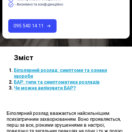
- Анонімно та конфіденційно
095 540 14 11
Біполярний розлад: симптоми та ознаки
хвороби
БАР: типи та симптоматика розладів
Чи можна вилікувати БАР?
Біполярний розлад вважається найсильнішим
психіатричним захворюванням. Воно проявляється,
перш за все, різкими зрушеннями в настрої,
поведінці та загальних реакціях на одну і ту ж подію,