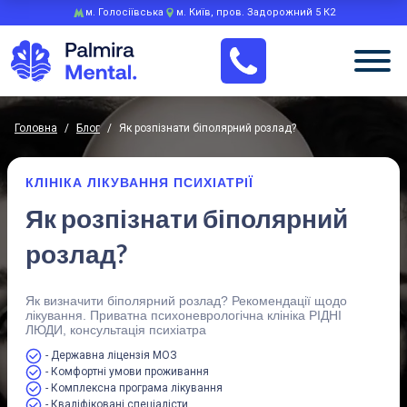
м. Голосіївська
м. Київ, пров. Задорожний 5 К2
Головна
/
Блог
/
Як розпізнати біполярний розлад?
КЛІНІКА ЛІКУВАННЯ ПСИХІАТРІЇ
Як розпізнати біполярний
розлад?
Як визначити біполярний розлад? Рекомендації щодо
лікування. Приватна психоневрологічна клініка РІДНІ
ЛЮДИ, консультація психіатра
- Державна ліцензія МОЗ
- Комфортні умови проживання
- Комплексна програма лікування
- Кваліфіковані спеціалісти