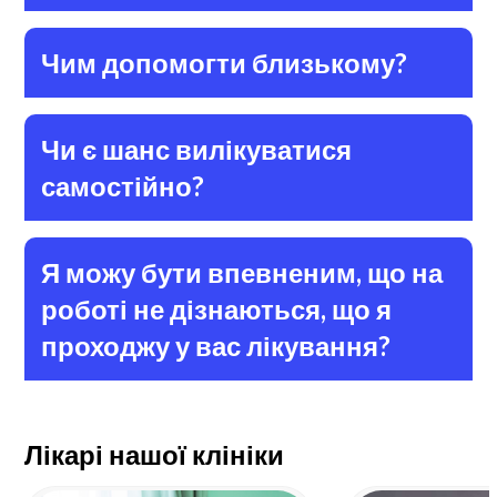
Чим допомогти близькому?
Чи є шанс вилікуватися
самостійно?
Я можу бути впевненим, що на
роботі не дізнаються, що я
проходжу у вас лікування?
Лікарі нашої клініки