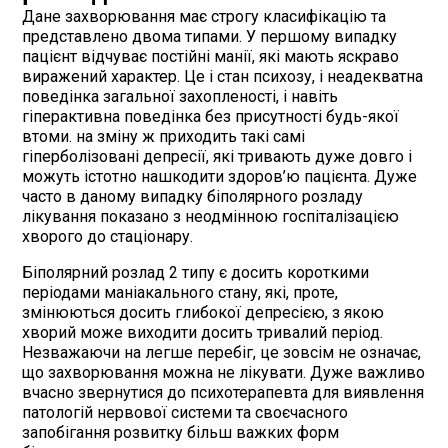
Дане захворювання має строгу класифікацію та
представлено двома типами. У першому випадку
пацієнт відчуває постійні манії, які мають яскраво
виражений характер. Це і стан психозу, і неадекватна
поведінка загальної захопленості, і навіть
гіперактивна поведінка без присутності будь-якої
втоми. на зміну ж приходить такі самі
гіперболізовані депресії, які тривають дуже довго і
можуть істотно нашкодити здоров’ю пацієнта. Дуже
часто в даному випадку біполярного розладу
лікування показано з неодмінною госпіталізацією
хворого до стаціонару.
Біполярний розлад 2 типу є досить короткими
періодами маніакального стану, які, проте,
змінюються досить глибокої депресією, з якою
хворий може виходити досить тривалий період.
Незважаючи на легше перебіг, це зовсім не означає,
що захворювання можна не лікувати. Дуже важливо
вчасно звернутися до психотерапевта для виявлення
патологій нервової системи та своєчасного
запобігання розвитку більш важких форм