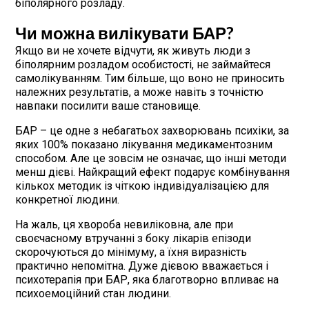
біполярного розладу.
Чи можна вилікувати БАР?
Якщо ви не хочете відчути, як живуть люди з
біполярним розладом особистості, не займайтеся
самолікуванням. Тим більше, що воно не приносить
належних результатів, а може навіть з точністю
навпаки посилити ваше становище.
БАР – це одне з небагатьох захворювань психіки, за
яких 100% показано лікування медикаментозним
способом. Але це зовсім не означає, що інші методи
менш дієві. Найкращий ефект подарує комбінування
кількох методик із чіткою індивідуалізацією для
конкретної людини.
На жаль, ця хвороба невиліковна, але при
своєчасному втручанні з боку лікарів епізоди
скорочуються до мінімуму, а їхня виразність
практично непомітна. Дуже дієвою вважається і
психотерапія при БАР, яка благотворно впливає на
психоемоційний стан людини.