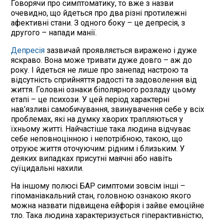
Говорячи про симптоматику, то вже з назви
очевидно, що йдеться про два різні протилежні
афективні стани. З одного боку – це депресія, з
другого – напади манії.
Депресія
зазвичай проявляється виражено і дуже
яскраво. Вона може тривати дуже довго – аж до
року. І йдеться не лише про занепад настрою та
відсутність сприйняття радості та задоволення від
життя. Головні ознаки біполярного розладу цьому
етапі – це психози. У цей період характерні
нав’язливі самобичування, звинувачення себе у всіх
проблемах, які на думку хворих трапляються у
їхньому житті. Найчастіше така людина відчуває
себе неповноцінною і непотрібною, такою, що
отруює життя оточуючим: рідним і близьким. У
деяких випадках присутні маячні або навіть
суїцидальні нахили.
На іншому полюсі БАР симптоми зовсім інші –
гіпоманіакальний стан, головною ознакою якого
можна назвати підвищена ейфорія і зайве емоційне
тло. Така людина характеризується гіперактивністю,