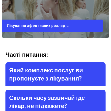
Лікування афективних розладів
Часті питання:
Який комплекс послуг ви
пропонуєте з лікування?
Скільки часу зазвичай їде
лікар, не підкажете?