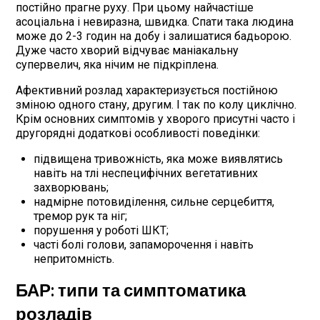
постійно прагне руху. При цьому найчастіше
асоціальна і невиразна, швидка. Спати така людина
може до 2-3 годин на добу і залишатися бадьорою.
Дуже часто хворий відчуває маніакальну
супервелич, яка нічим не підкріплена.
Афективний розлад характеризується постійною
зміною одного стану, другим. І так по колу циклічно.
Крім основних симптомів у хворого присутні часто і
другорядні додаткові особливості поведінки:
підвищена тривожність, яка може виявлятись
навіть на тлі неспецифічних вегетативних
захворювань;
надмірне потовиділення, сильне серцебиття,
тремор рук та ніг;
порушення у роботі ШКТ;
часті болі голови, запаморочення і навіть
непритомність.
БАР: типи та симптоматика
розладів