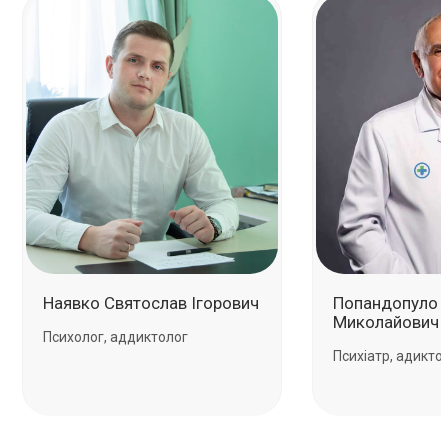
Наявко Святослав Ігорович
Попандопуло 
Миколайович
Психолог, аддиктолог
Психіатр, адикто