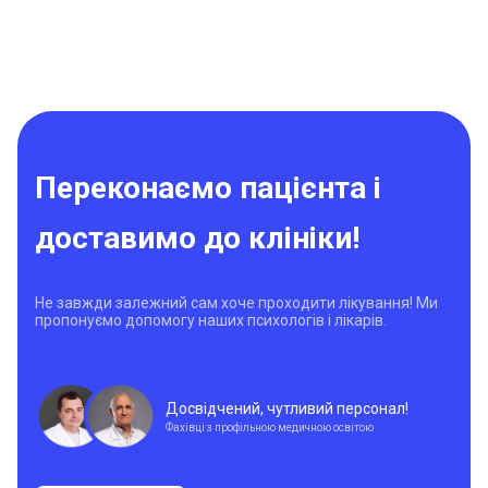
Переконаємо пацієнта і
доставимо до клініки!
Не завжди залежний сам хоче проходити лікування! Ми
пропонуємо допомогу наших психологів і лікарів.
Досвідчений, чутливий персонал!
Фахівці з профільною медичною освітою