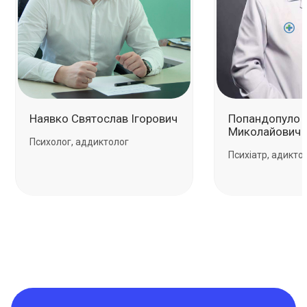
Наявко Святослав Ігорович
Попандопуло 
Миколайович
Психолог, аддиктолог
Психіатр, адикто