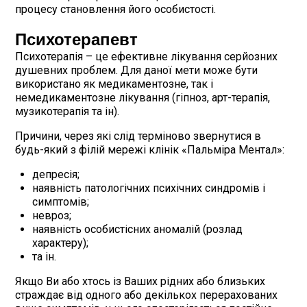
процесу становлення його особистості.
Психотерапевт
Психотерапія – це ефективне лікування серйозних
душевних проблем. Для даної мети може бути
використано як медикаментозне, так і
немедикаментозне лікування (гіпноз, арт-терапія,
музикотерапія та ін).
Причини, через які слід терміново звернутися в
будь-який з філій мережі клінік «Пальміра Ментал»:
депресія;
наявність патологічних психічних синдромів і
симптомів;
невроз;
наявність особистісних аномалій (розлад
характеру);
та ін.
Якщо Ви або хтось із Ваших рідних або близьких
страждає від одного або декількох перерахованих