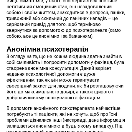
вище симптомів, у нього спостерігається постійне
негативний емоційний стан, він незадоволений
собою і своїм життям, знаходиться в депресії, паніки,
тривожний або схильний до панічних нападів – це
серйозний привід для того, щоб терміново
звернутися за допомогою до психотерапевта (само
собою, все це анонімно і за бажанням).
Анонімна психотерапія
З огляду на те, що не кожна людина здатна знайти в
собі сміливість і попросити допомоги у фахівця, була
створена анонімна консультація. Даний варіант
надання психологічної допомоги є дуже
ефективним, так як він може гарантувати
своєрідний захист для людини, як-би розташовуючи
його до максимального довірі, а також щирого і
доброзичливому спілкуванню з фахівцем.
В допомоги анонімного психотерапевта найчастіше
потребують ті пацієнти, які не хочуть, щоб про їхні
проблеми дізналися інші (насправді, дана інформація
залишається анонімною в будь-якому випадку). Під
час консультацій, вся отримана від пацієнта