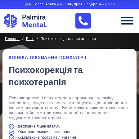
м. Голосіївська
м. Київ, пров. Задорожний 5 К2
Головна
/
Блог
/
Психокорекція та психотерапія
КЛІНІКА ЛІКУВАННЯ ПСИХІАТРІЇ
Психокорекція та
психотерапія
Психокоррекція і психотерапія спрямовані на зміну
мислення, почуттів та поведінки пацієнта для поліпшення
їхнього психічного стану . Вони можуть використовуватися
як самостійні методи лікування або в поєднанні з
медикаментозною терапією
- Державна ліцензія МОЗ
- Комфортні умови проживання
- Комплексна програма лікування