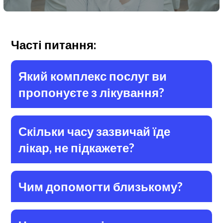
Часті питання:
Який комплекс послуг ви
пропонуєте з лікування?
Скільки часу зазвичай їде
лікар, не підкажете?
Чим допомогти близькому?