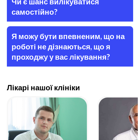
Чи є шанс вилікуватися
самостійно?
Я можу бути впевненим, що на
роботі не дізнаються, що я
проходжу у вас лікування?
Лікарі нашої клініки