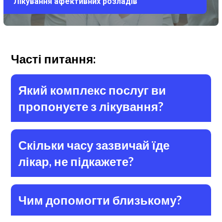
Лікування афективних розладів
Часті питання:
Який комплекс послуг ви
пропонуєте з лікування?
Скільки часу зазвичай їде
лікар, не підкажете?
Чим допомогти близькому?