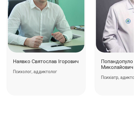
Наявко Святослав Ігорович
Попандопуло 
Миколайович
Психолог, аддиктолог
Психіатр, адикто