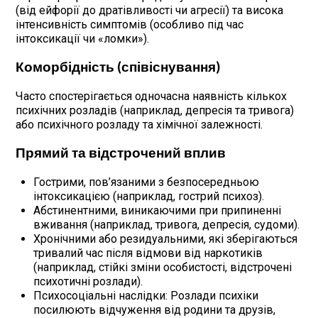
(від ейфорії до дратівливості чи агресії) та висока
інтенсивність симптомів (особливо під час
інтоксикації чи «ломки»).
Коморбідність (співіснування)
Часто спостерігається одночасна наявність кількох
психічних розладів (наприклад, депресія та тривога)
або психічного розладу та хімічної залежності.
Прямий та відстрочений вплив
Гострими, пов’язаними з безпосередньою
інтоксикацією (наприклад, гострий психоз).
Абстинентними, виникаючими при припиненні
вживання (наприклад, тривога, депресія, судоми).
Хронічними або резидуальними, які зберігаються
тривалий час після відмови від наркотиків
(наприклад, стійкі зміни особистості, відстрочені
психотичні розлади).
Психосоціальні наслідки: Розлади психіки
посилюють відчуження від родини та друзів,