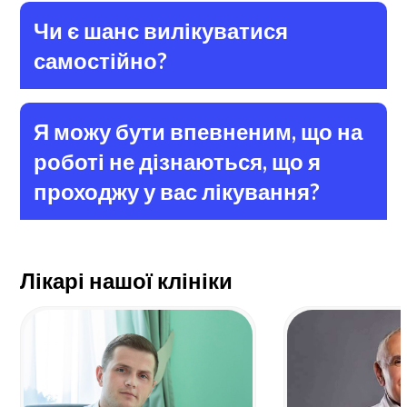
Чи є шанс вилікуватися
самостійно?
Я можу бути впевненим, що на
роботі не дізнаються, що я
проходжу у вас лікування?
Лікарі нашої клініки