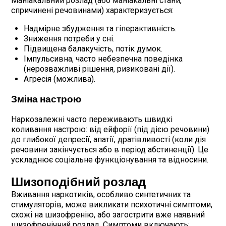
Маніакальний розлад (або маніакальні стани,
спричинені речовинами) характеризується:
Надмірне збудження та гіперактивність.
Зниження потреби у сні.
Підвищена балакучість, потік думок.
Імпульсивна, часто небезпечна поведінка
(нерозважливі рішення, ризиковані дії).
Агресія (можлива).
Зміна настрою
Наркозалежні часто переживають швидкі
коливання настрою: від ейфорії (під дією речовини)
до глибокої депресії, апатії, дратівливості (коли дія
речовини закінчується або в період абстиненції). Це
ускладнює соціальне функціонування та відносини.
Шизоподібний розлад
Вживання наркотиків, особливо синтетичних та
стимуляторів, може викликати психотичні симптоми,
схожі на шизофренію, або загострити вже наявний
шизофренічний розлад. Симптоми включають: