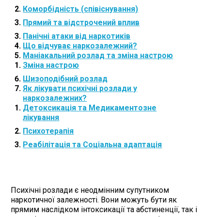
Коморбідність (співіснування)
Прямий та відстрочений вплив
Панічні атаки від наркотиків
Що відчуває наркозалежний?
Маніакальний розлад та зміна настрою
Зміна настрою
Шизоподібний розлад
Як лікувати психічні розлади у
наркозалежних?
Детоксикація та Медикаментозне
лікування
Психотерапія
Реабілітація та Соціальна адаптація
Психічні розлади є неодмінним супутником
наркотичної залежності. Вони можуть бути як
прямим наслідком інтоксикації та абстиненції, так і