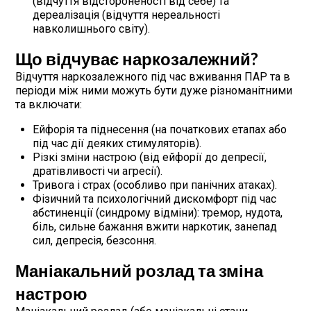
(відчуття відстороненості від себе) та
дереалізація (відчуття нереальності
навколишнього світу).
Що відчуває наркозалежний?
Відчуття наркозалежного під час вживання ПАР та в
періоди між ними можуть бути дуже різноманітними
та включати:
Ейфорія та піднесення (на початкових етапах або
під час дії деяких стимуляторів).
Різкі зміни настрою (від ейфорії до депресії,
дратівливості чи агресії).
Тривога і страх (особливо при панічних атаках).
Фізичний та психологічний дискомфорт під час
абстиненції (синдрому відміни): тремор, нудота,
біль, сильне бажання вжити наркотик, занепад
сил, депресія, безсоння.
Маніакальний розлад та зміна
настрою