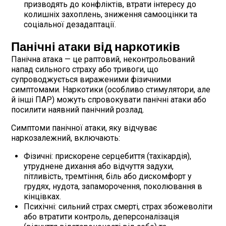
призводять до конфліктів, втрати інтересу до
колишніх захоплень, зниження самооцінки та
соціальної дезадаптації.
Панічні атаки від наркотиків
Панічна атака — це раптовий, неконтрольований
напад сильного страху або тривоги, що
супроводжується вираженими фізичними
симптомами. Наркотики (особливо стимулятори, але
й інші ПАР) можуть спровокувати панічні атаки або
посилити наявний панічний розлад.
Симптоми панічної атаки, яку відчуває
наркозалежний, включають:
Фізичні: прискорене серцебиття (тахікардія),
утруднене дихання або відчуття задухи,
пітливість, тремтіння, біль або дискомфорт у
грудях, нудота, запаморочення, поколювання в
кінцівках.
Психічні: сильний страх смерті, страх збожеволіти
або втратити контроль, деперсоналізація