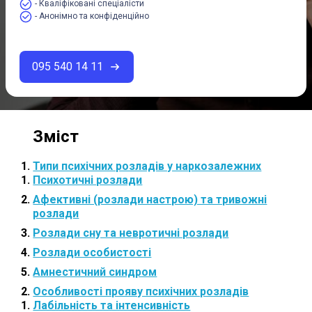
- Кваліфіковані спеціалісти
- Анонімно та конфіденційно
095 540 14 11
Типи психічних розладів у наркозалежних
Психотичні розлади
Афективні (розлади настрою) та тривожні
розлади
Розлади сну та невротичні розлади
Розлади особистості
Амнестичний синдром
Особливості прояву психічних розладів
Лабільність та інтенсивність