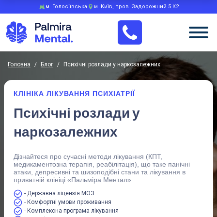
м. Голосіївська
м. Київ, пров. Задорожний 5 К2
Головна
/
Блог
/
Психічні розлади у наркозалежних
КЛІНІКА ЛІКУВАННЯ ПСИХІАТРІЇ
Психічні розлади у
наркозалежних
Дізнайтеся про сучасні методи лікування (КПТ,
медикаментозна терапія, реабілітація), що таке панічні
атаки, депресивні та шизоподібні стани та лікування в
приватній клініці «Пальміра Ментал»
- Державна ліцензія МОЗ
- Комфортні умови проживання
- Комплексна програма лікування