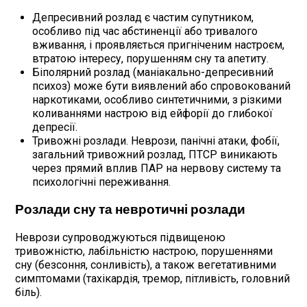
Депресивний розлад є частим супутником,
особливо під час абстиненції або тривалого
вживання, і проявляється пригніченим настроєм,
втратою інтересу, порушенням сну та апетиту.
Біполярний розлад (маніакально-депресивний
психоз) може бути виявлений або спровокований
наркотиками, особливо синтетичними, з різкими
коливаннями настрою від ейфорії до глибокої
депресії.
Тривожні розлади. Неврози, панічні атаки, фобії,
загальний тривожний розлад, ПТСР виникають
через прямий вплив ПАР на нервову систему та
психологічні переживання.
Розлади сну та невротичні розлади
Неврози супроводжуються підвищеною
тривожністю, лабільністю настрою, порушеннями
сну (безсоння, сонливість), а також вегетативними
симптомами (тахікардія, тремор, пітливість, головний
біль).