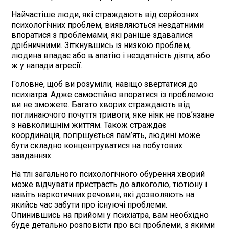
Найчастіше люди, які страждають від серйозних
психологічних проблем, виявляються нездатними
впоратися з проблемами, які раніше здавалися
дрібничними. Зіткнувшись із низкою проблем,
людина впадає або в апатію і нездатність діяти, або
ж у напади агресії.
Головне, щоб ви розуміли, навіщо звертатися до
психіатра. Адже самостійно впоратися із проблемою
ви не зможете. Багато хворих страждають від
поглинаючого почуття тривоги, яке ніяк не пов’язане
з навколишнім життям. Також страждає
координація, погіршується пам’ять, людині може
бути складно концентруватися на побутових
завданнях.
На тлі загального психологічного обурення хворий
може відчувати пристрасть до алкоголю, тютюну і
навіть наркотичних речовин, які дозволяють на
якийсь час забути про існуючі проблеми.
Опинившись на прийомі у психіатра, вам необхідно
буде детально розповісти про всі проблеми, з якими