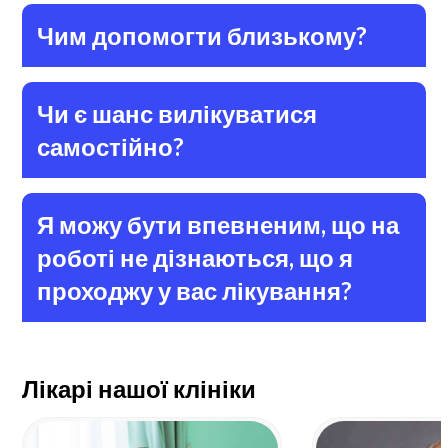
Чим допомогти близькому?
Чи є шанс вилікуватися
самостійно?
Я можу бути впевненим, що на
роботі не дізнаються, що я
проходжу у вас лікування?
Лікарі нашої клініки