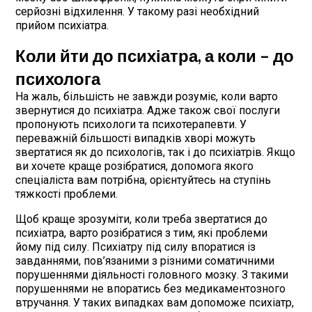
серйозні відхилення. У такому разі необхідний
прийом психіатра.
Коли йти до психіатра, а коли – до
психолога
На жаль, більшість не завжди розуміє, коли варто
звернутися до психіатра. Адже також свої послуги
пропонують психологи та психотерапевти. У
переважній більшості випадків хворі можуть
звертатися як до психологів, так і до психіатрів. Якщо
ви хочете краще розібратися, допомога якого
спеціаліста вам потрібна, орієнтуйтесь на ступінь
тяжкості проблеми.
Щоб краще зрозуміти, коли треба звертатися до
психіатра, варто розібратися з тим, які проблеми
йому під силу. Психіатру під силу впоратися із
завданнями, пов’язаними з різними соматичними
порушеннями діяльності головного мозку. З такими
порушеннями не впоратись без медикаментозного
втручання. У таких випадках вам допоможе психіатр,