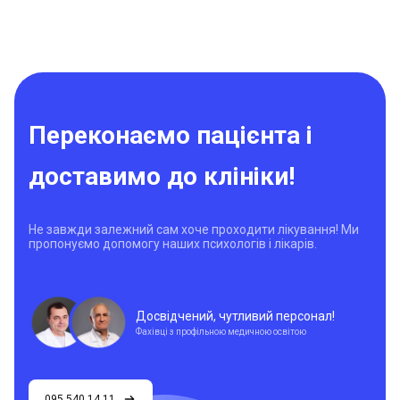
Переконаємо пацієнта і
доставимо до клініки!
Не завжди залежний сам хоче проходити лікування! Ми
пропонуємо допомогу наших психологів і лікарів.
Досвідчений, чутливий персонал!
Фахівці з профільною медичною освітою
095 540 14 11