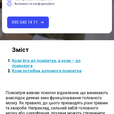
- Анонімно та конфіденційно
095 540 14 11
Коли йти до психіатра, а коли – до
психолога
Коли потрібна допомога психіатра
Психіатрія вивчає психічні відхилення, що виникають
внаслідок деяких змін функціонування головного
мозку. Як правило, до цього призводять різні травми
та хвороби. Наприклад, сильний забій головного
мозку або шизофренія, пухлина можуть спричинити