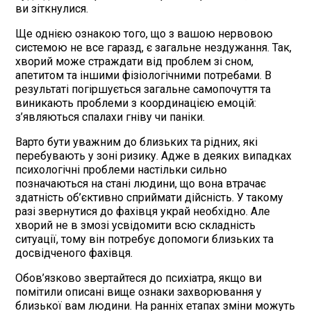
ви зіткнулися.
Ще однією ознакою того, що з вашою нервовою
системою не все гаразд, є загальне нездужання. Так,
хворий може страждати від проблем зі сном,
апетитом та іншими фізіологічними потребами. В
результаті погіршується загальне самопочуття та
виникають проблеми з координацією емоцій:
з’являються спалахи гніву чи паніки.
Варто бути уважним до близьких та рідних, які
перебувають у зоні ризику. Адже в деяких випадках
психологічні проблеми настільки сильно
позначаються на стані людини, що вона втрачає
здатність об’єктивно сприймати дійсність. У такому
разі звернутися до фахівця украй необхідно. Але
хворий не в змозі усвідомити всю складність
ситуації, тому він потребує допомоги близьких та
досвідченого фахівця.
Обов’язково звертайтеся до психіатра, якщо ви
помітили описані вище ознаки захворювання у
близької вам людини. На ранніх етапах зміни можуть