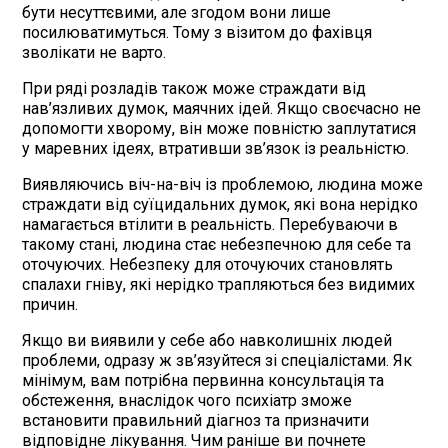
бути несуттєвими, але згодом вони лише
посилюватимуться. Тому з візитом до фахівця
зволікати не варто.
При ряді розладів також може страждати від
нав’язливих думок, маячних ідей. Якщо своєчасно не
допомогти хворому, він може повністю заплутатися
у маревних ідеях, втративши зв’язок із реальністю.
Виявляючись віч-на-віч із проблемою, людина може
страждати від суїцидальних думок, які вона нерідко
намагається втілити в реальність. Перебуваючи в
такому стані, людина стає небезпечною для себе та
оточуючих. Небезпеку для оточуючих становлять
спалахи гніву, які нерідко трапляються без видимих
причин.
Якщо ви виявили у себе або навколишніх людей
проблеми, одразу ж зв’язуйтеся зі спеціалістами. Як
мінімум, вам потрібна первинна консультація та
обстеження, внаслідок чого психіатр зможе
встановити правильний діагноз та призначити
відповідне лікування. Чим раніше ви почнете