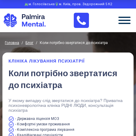
м. Голосіївська
м. Київ, пров. Задорожний 5 К2
Головна
/
Блог
/
Коли потрібно звертатися до психіатра
КЛІНІКА ЛІКУВАННЯ ПСИХІАТРІЇ
Коли потрібно звертатися
до психіатра
У якому випадку слід звертатися до психіатра? Приватна
психоневрологічна клініка РІДНІ ЛЮДИ, консультація
психіатра
- Державна ліцензія МОЗ
- Комфортні умови проживання
- Комплексна програма лікування
- Кваліфіковані спеціалісти