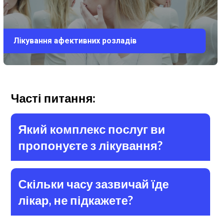
Лікування афективних розладів
Часті питання:
Який комплекс послуг ви
пропонуєте з лікування?
Скільки часу зазвичай їде
лікар, не підкажете?