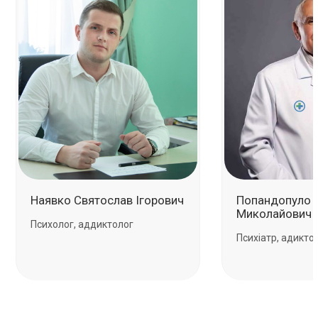
Наявко Святослав Ігорович
Попандопуло 
Миколайович
Психолог, аддиктолог
Психіатр, адикто