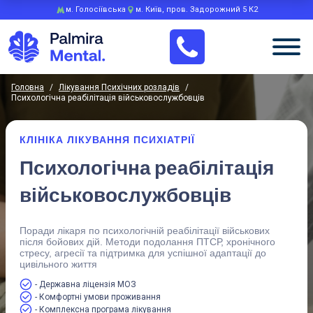
м. Голосіївська
м. Київ, пров. Задорожний 5 К2
Головна
/
Лікування Психічних розладів
/
Психологічна реабілітація військовослужбовців
КЛІНІКА ЛІКУВАННЯ ПСИХІАТРІЇ
Психологічна реабілітація
військовослужбовців
Поради лікаря по психологічній реабілітації військових
після бойових дій. Методи подолання ПТСР, хронічного
стресу, агресії та підтримка для успішної адаптації до
цивільного життя
- Державна ліцензія МОЗ
- Комфортні умови проживання
- Комплексна програма лікування