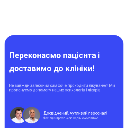
Переконаємо пацієнта і
доставимо до клініки!
Не завжди залежний сам хоче проходити лікування! Ми
пропонуємо допомогу наших психологів і лікарів.
Досвідчений, чутливий персонал!
Фахівці з профільною медичною освітою