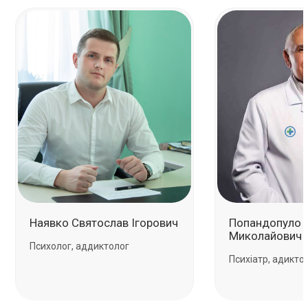
Наявко Святослав Ігорович
Попандопуло 
Миколайович
Психолог, аддиктолог
Психіатр, адикто