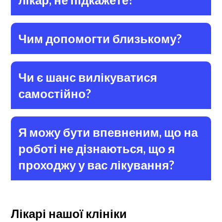
Чим допомогти близькому?
Чи є шанс вилікуватися
самостійно?
Я можу бути впевненим, що на
роботі не дізнаються, що я
проходжу у вас лікування?
Лікарі нашої клініки