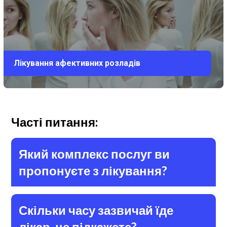
Лікування афективних розладів
Часті питання:
Який комплекс послуг ви
пропонуєте з лікування?
Скільки часу зазвичай їде
лікар, не підкажете?