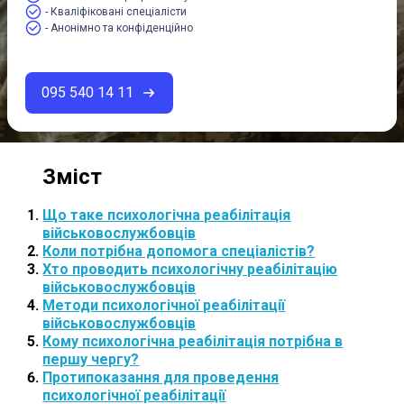
- Кваліфіковані спеціалісти
- Анонімно та конфіденційно
095 540 14 11
Що таке психологічна реабілітація
військовослужбовців
Коли потрібна допомога спеціалістів?
Хто проводить психологічну реабілітацію
військовослужбовців
Методи психологічної реабілітації
військовослужбовців
Кому психологічна реабілітація потрібна в
першу чергу?
Протипоказання для проведення
психологічної реабілітації